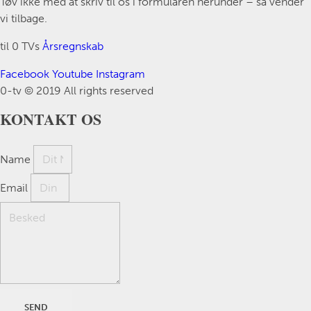
Tøv ikke med at skriv til os i formularen herunder – så vender
vi tilbage.
til 0 TVs
Årsregnskab
Facebook
Youtube
Instagram
0-tv © 2019 All rights reserved​
KONTAKT OS
Name
Email
SEND