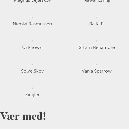
Magnus Vejleskov
Nawar El Haj
Nicolai Rasmussen
Ra Ki El
Unknown
Siham Benamore
Sølve Skov
Vania Sparrow
Ziegler
Vær med!