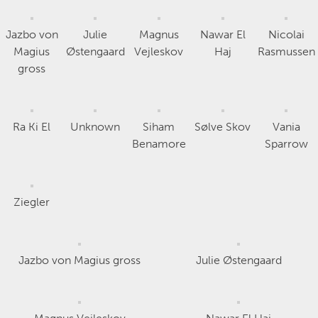
Jazbo von
Julie
Magnus
Nawar El
Nicolai
Magius
Østengaard
Vejleskov
Haj
Rasmussen
gross
Ra Ki El
Unknown
Siham
Sølve Skov
Vania
Benamore
Sparrow
Ziegler
Jazbo von Magius gross
Julie Østengaard