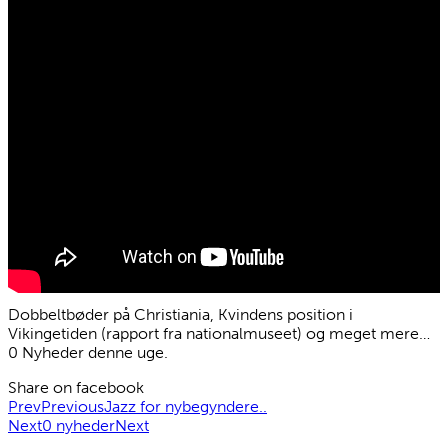
Dobbeltbøder på Christiania, Kvindens position i
Vikingetiden (rapport fra nationalmuseet) og meget mere…
0 Nyheder denne uge.
Share on facebook
Prev
Previous
Jazz for nybegyndere..
Next
0 nyheder
Next