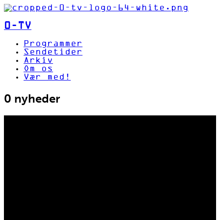
0-TV
Programmer
Sendetider
Arkiv
Om os
Vær med!
0 nyheder