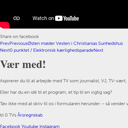
Share on facebook
Prev
Previous
Østen møder Vesten i Christianias Sunhedshus
Next
0 punktet / Elektronisk kærlighedsparade
Next
Vær med!
Aspirerer du til at arbejde med TV som journalist, VJ, TV-vært
Eller har du en idé til et program, et tip til en vigtig sag?
Tøv ikke med at skriv til os i formularen herunder – så vender vi
til 0 TVs
Årsregnskab
Facebook
Youtube
Instagram