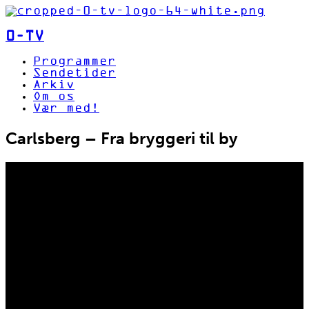
0-TV
Programmer
Sendetider
Arkiv
Om os
Vær med!
Carlsberg – Fra bryggeri til by