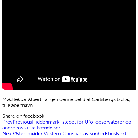
Mød lektor Albert Lange i denne del 3 af Carlsbergs bidrag
til København
Share on facebook
Prev
Previous
Hiddenmark: stedet for Ufo-observatører og
andre mystiske hændelser
Next
Østen møder Vesten i Christianias Sunhedshus
Next