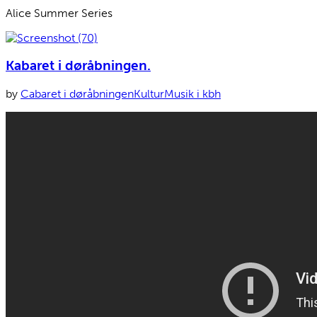
Alice Summer Series
Kabaret i døråbningen.
by
Cabaret i døråbningen
Kultur
Musik i kbh