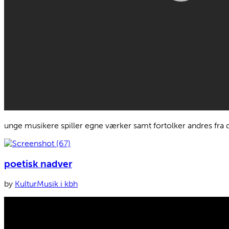
unge musikere spiller egne værker samt fortolker andres fra 
poetisk nadver
by
Kultur
Musik i kbh