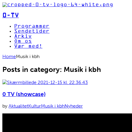
0-TV
Programmer
Sendetider
Arkiv
Om os
Vær med!
Home
Musik i kbh
Posts in category: Musik i kbh
0 TV (showcase)
by
Aktualitet
Kultur
Musik i kbh
Nyheder