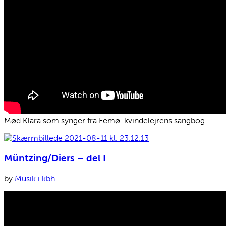
Mød Klara som synger fra Femø-kvindelejrens sangbog.
Müntzing/Diers – del I
by
Musik i kbh