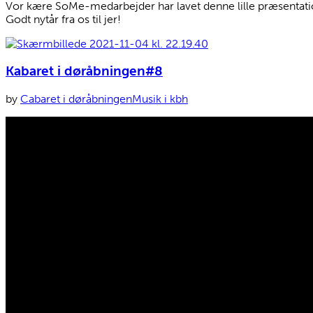
Vor kære SoMe-medarbejder har lavet denne lille præsentation
Godt nytår fra os til jer!
Kabaret i døråbningen#8
by
Cabaret i døråbningen
Musik i kbh