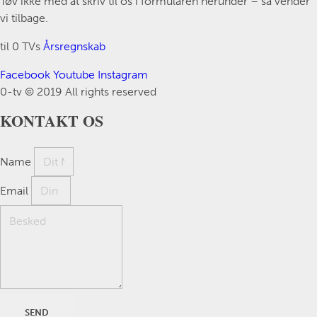
Tøv ikke med at skriv til os i formularen herunder – så vender
vi tilbage.
til 0 TVs
Årsregnskab
Facebook
Youtube
Instagram
0-tv © 2019 All rights reserved​
KONTAKT OS
Name
Email
SEND