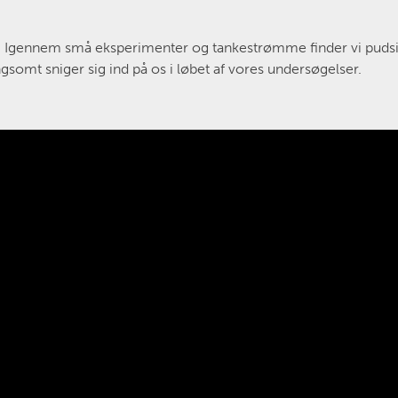
 valg. Igennem små eksperimenter og tankestrømme finder vi pud
gsomt sniger sig ind på os i løbet af vores undersøgelser.