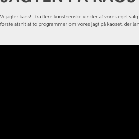
Vi jagter kaos! -fra flere kunstneriske vinkler af vores eget
første afsnit af to programmer om vores jagt på kaoset, der lan