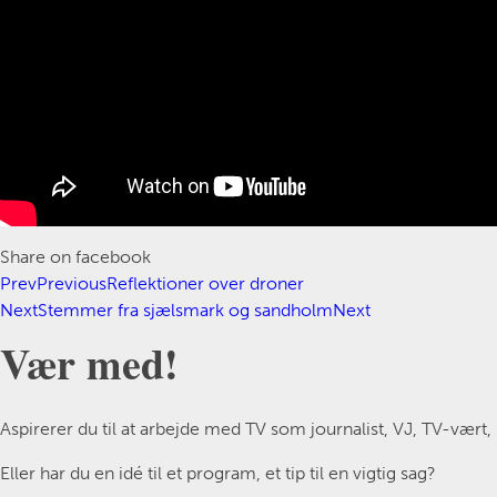
Share on facebook
Prev
Previous
Reflektioner over droner
Next
Stemmer fra sjælsmark og sandholm
Next
Vær med!
Aspirerer du til at arbejde med TV som journalist, VJ, TV-vært
Eller har du en idé til et program, et tip til en vigtig sag?