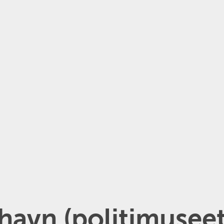
havn (politimuseet