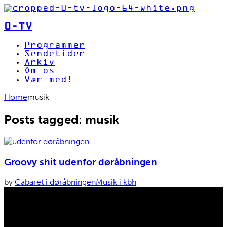
0-TV
Programmer
Sendetider
Arkiv
Om os
Vær med!
Home
musik
Posts tagged: musik
Groovy shit udenfor døråbningen
by
Cabaret i døråbningen
Musik i kbh