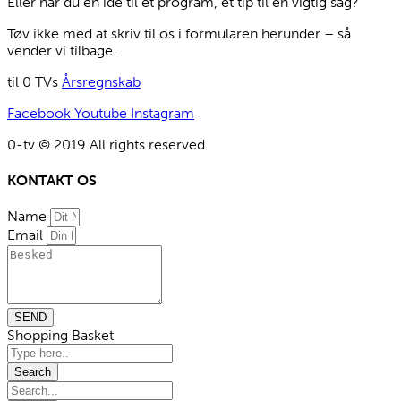
Eller har du en idé til et program, et tip til en vigtig sag?
Tøv ikke med at skriv til os i formularen herunder – så
vender vi tilbage.
til 0 TVs
Årsregnskab
Facebook
Youtube
Instagram
0-tv © 2019 All rights reserved​
KONTAKT OS
Name
Email
SEND
Shopping Basket