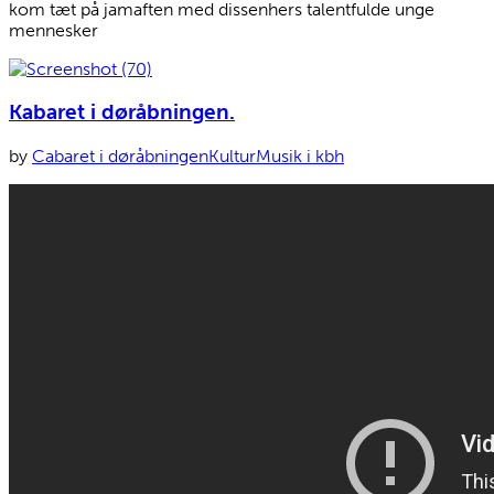
kom tæt på jamaften med dissenhers talentfulde unge
mennesker
Kabaret i døråbningen.
by
Cabaret i døråbningen
Kultur
Musik i kbh