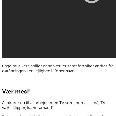
unge musikere spiller egne værker samt fortolker andres fra
døråbningen i en lejlighed i København.
Vær med!
Aspirerer du til at arbejde med TV som journalist, VJ, TV-
vært, klipper, kameramand?