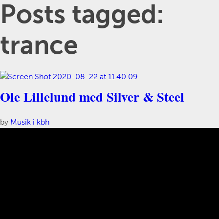
Posts tagged:
trance
Ole Lillelund med Silver & Steel
by
Musik i kbh