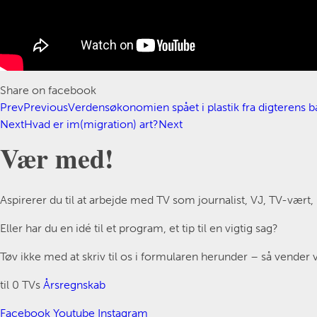
Share on facebook
Prev
Previous
Verdensøkonomien spået i plastik fra digterens b
Next
Hvad er im(migration) art?
Next
Vær med!
Aspirerer du til at arbejde med TV som journalist, VJ, TV-vært
Eller har du en idé til et program, et tip til en vigtig sag?
Tøv ikke med at skriv til os i formularen herunder – så vender vi
til 0 TVs
Årsregnskab
Facebook
Youtube
Instagram