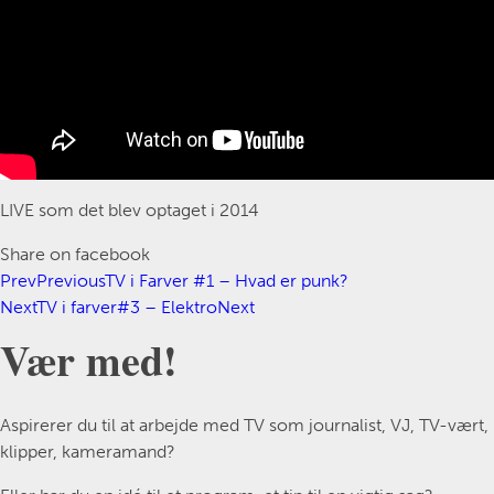
LIVE som det blev optaget i 2014
Share on facebook
Prev
Previous
TV i Farver #1 – Hvad er punk?
Next
TV i farver#3 – Elektro
Next
Vær med!
Aspirerer du til at arbejde med TV som journalist, VJ, TV-vært,
klipper, kameramand?