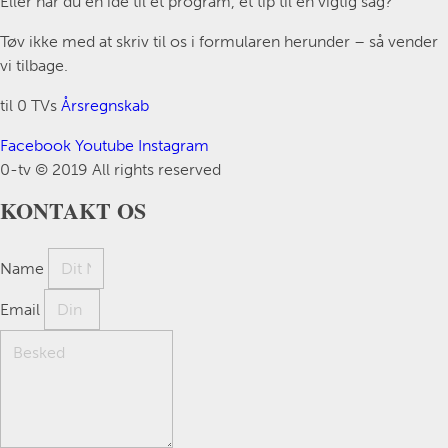
Eller har du en idé til et program, et tip til en vigtig sag?
Tøv ikke med at skriv til os i formularen herunder – så vender
vi tilbage.
til 0 TVs
Årsregnskab
Facebook
Youtube
Instagram
0-tv © 2019 All rights reserved​
KONTAKT OS
Name
Email