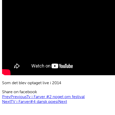
Som det blev optaget live i 2014
Share on facebook
Prev
Previous
Tv i Farver #2 noget om festival
Next
TV i Farver#4 dansk poesi
Next