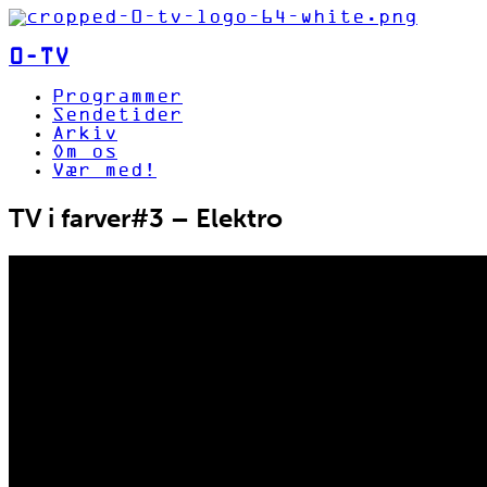
0-TV
Programmer
Sendetider
Arkiv
Om os
Vær med!
TV i farver#3 – Elektro