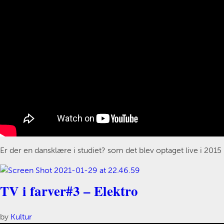
Er der en dansklære i studiet? som det blev optaget live i 2015
TV i farver#3 – Elektro
by
Kultur