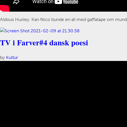
Aldous Huxley. Kan Nico bunde en øl med gaffatape om munden
TV i Farver#4 dansk poesi
by
Kultur