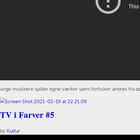
unge musikere spiller egne værker samt fortolker andres fra d
TV i Farver #5
by
Kultur