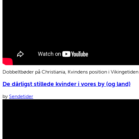
Dobbeltbøder på Christiania, Kvindens position i Vikingetid
De dårligst stillede kvinder i vores by (og land)
by
Sendetider