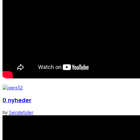
0 nyheder
by
Sendetider