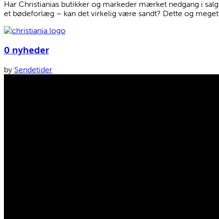
Har Christianias butikker og markeder mærket nedgang i salg e
et bødeforlæg – kan det virkelig være sandt? Dette og mege
0 nyheder
by
Sendetider