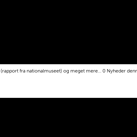
en (rapport fra nationalmuseet) og meget mere… 0 Nyheder den