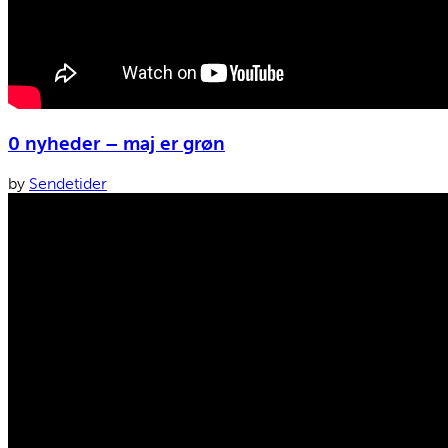
0 nyheder – maj er grøn
by
Sendetider