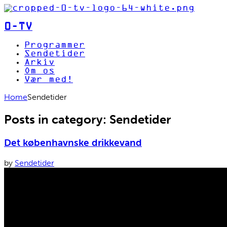
0-TV
Programmer
Sendetider
Arkiv
Om os
Vær med!
Home
Sendetider
Posts in category: Sendetider
Det københavnske drikkevand
by
Sendetider