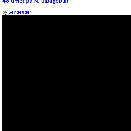
48 timer på N. tilbageblik
by
Sendetider