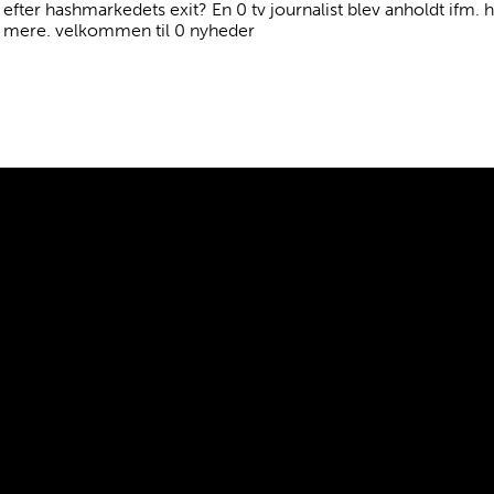
fter hashmarkedets exit? En 0 tv journalist blev anholdt ifm. 
t mere. velkommen til 0 nyheder